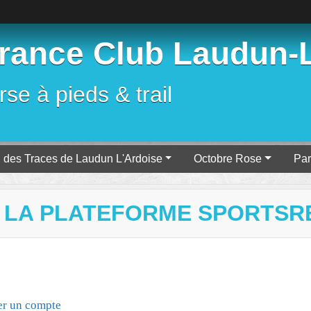
ance Club Laudun-L
se à pieds & trail
l des Traces de Laudun L'Ardoise
Octobre Rose
Par
 LA PLATEFORME SPORTSR
er un compte