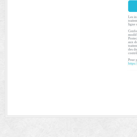
Les in
traite
ligne 
Confor
modifi
Protec
aux do
traite
des do
contr
Pour p
https: