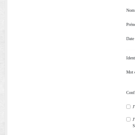
Nom
Pré
Date
Ident
Mot 
Conf
J
J
S