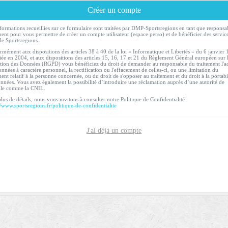
Créer un compte
formations recueillies sur ce formulaire sont traitées par DMP-Sportsregions en tant que responsa
ment pour vous permettre de créer un compte utilisateur (espace perso) et de bénéficier des servic
de Sportsregions.
mément aux dispositions des articles 38 à 40 de la loi « Informatique et Libertés » du 6 janvier
ée en 2004, et aux dispositions des articles 15, 16, 17 et 21 du Règlement Général européen sur 
tion des Données (RGPD) vous bénéficiez du droit de demander au responsable du traitement l'a
nnées à caractère personnel, la rectification ou l'effacement de celles-ci, ou une limitation du
ment relatif à la personne concernée, ou du droit de s'opposer au traitement et du droit à la portabi
nnées. Vous avez également la possibilité d’introduire une réclamation auprès d’une autorité de
ôle comme la CNIL.
lus de détails, nous vous invitons à consulter notre Politique de Confidentialité :
//www.sportsregions.fr/politique-de-confidentialite
J'ai déjà un compte