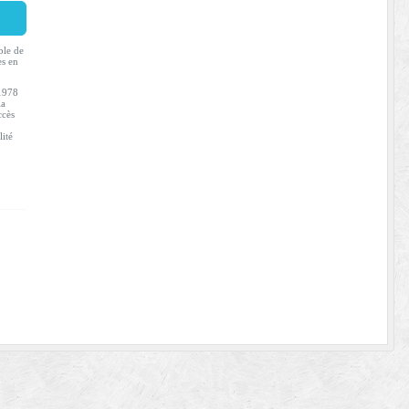
ble de
es en
 1978
la
ccès
lité