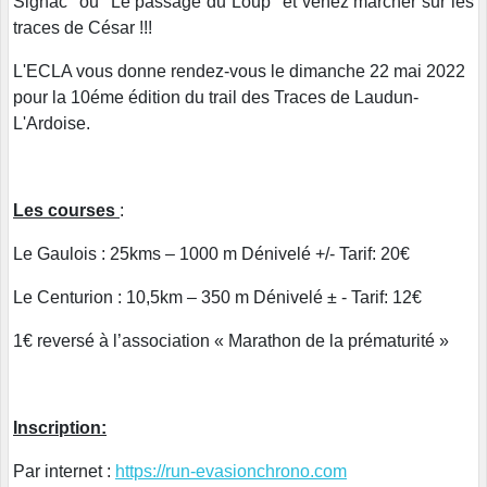
Signac" ou "Le passage du Loup" et venez marcher sur les
traces de César !!!
L'ECLA vous donne rendez-vous le dimanche 22 mai 2022
pour la 10éme édition du trail des Traces de Laudun-
L'Ardoise.
Les courses
:
Le Gaulois : 25kms –
1000 m Dénivelé +/- Tarif: 20€
Le Centurion : 10,5km – 35
0 m Dénivelé ± - Tarif: 12€
1€ reversé à l’association « Marathon de la prématurité »
Inscription:
Par internet :
https://run-evasionchrono.com