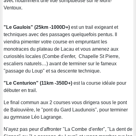
avec notamment une vue somptueuse sur le Mont-
Ventoux.
es du Camp de César afin de ressentir un
maximum de plaisir.
"Le Gaulois" (25km -1000D+)
est un trail exigeant et
techniques avec d
es passages quelquefois pentus. Il
viendra pimenter votre course en empruntant les
monotraces du plateau de Lacau et vous amenez aux
curiosités locales (Combe d'enfer, Chapelle St Pierre,
escaliers naturels…) avant de terminer sur le fameux
"passage du Loup" et sa descente technique.
"Le Centurion" (11km -350D+)
est la course idéale pour
débuter en trail.
Le final commun aux 2 courses vous dirigera sous le pont
de Balouvière, le "pont du Gard Laudunois", pour terminer
au gymnase Léo Lagrange.
N'ayez pas peur d'affronter "La Combe d'enfer", "La dent de