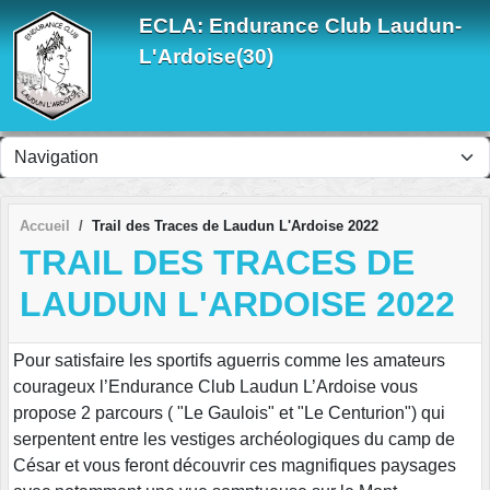
Panneau de gestion des cookies
ECLA: Endurance Club Laudun-
L'Ardoise(30)
Accueil
Trail des Traces de Laudun L'Ardoise 2022
TRAIL DES TRACES DE
LAUDUN L'ARDOISE 2022
Pour satisfaire les sportifs aguerris comme les amateurs
courageux l’Endurance Club Laudun L’Ardoise vous
propose 2 parcours ( "Le Gaulois" et "Le Centurion") qui
serpentent entre les vestiges archéologiques du camp de
César et vous feront découvrir ces magnifiques paysages