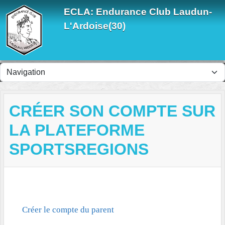
Panneau de gestion des cookies
ECLA: Endurance Club Laudun-
L'Ardoise(30)
CRÉER SON COMPTE SUR
LA PLATEFORME
SPORTSREGIONS
Créer le compte du parent