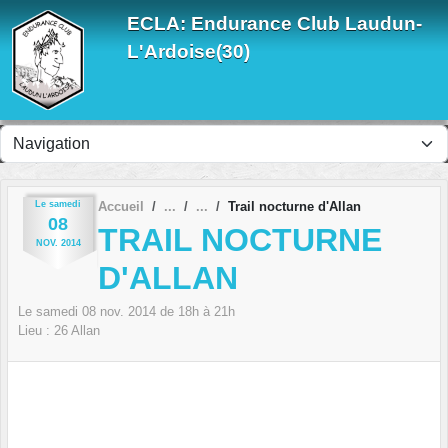
Panneau de gestion des cookies
ECLA: Endurance Club Laudun-
L'Ardoise(30)
Le
samedi
Accueil
Trail nocturne d'Allan
08
TRAIL NOCTURNE
NOV.
2014
D'ALLAN
Le
samedi
08
nov.
2014
de 18h à 21h
Lieu :
26
Allan