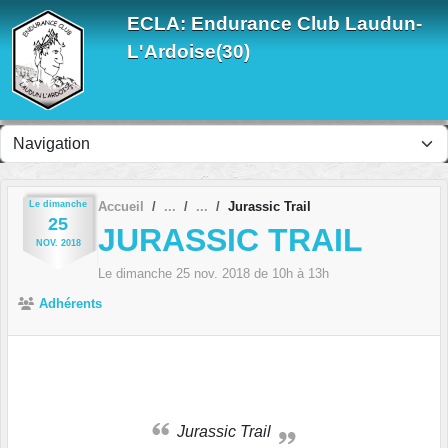
Panneau de gestion des cookies
ECLA: Endurance Club Laudun-
L'Ardoise(30)
Le
dimanche
Accueil
Jurassic Trail
25
JURASSIC TRAIL
NOV.
2018
Le
dimanche
25
nov.
2018
de 10h à 13h
Adhérents
Jurassic Trail