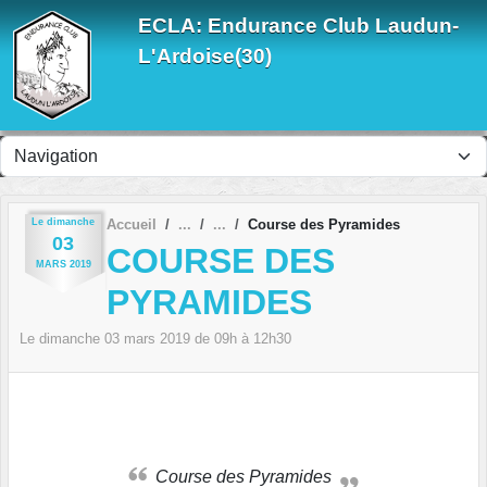
Panneau de gestion des cookies
ECLA: Endurance Club Laudun-
L'Ardoise(30)
Le
dimanche
Accueil
Course des Pyramides
03
COURSE DES
MARS
2019
PYRAMIDES
Le
dimanche
03
mars
2019
de 09h à 12h30
Course des Pyramides