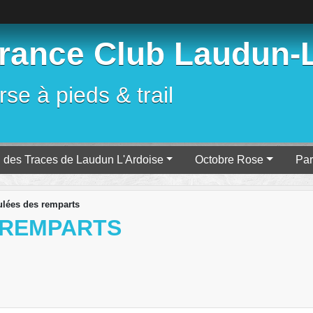
ance Club Laudun-L
se à pieds & trail
l des Traces de Laudun L'Ardoise
Octobre Rose
Par
ulées des remparts
 REMPARTS