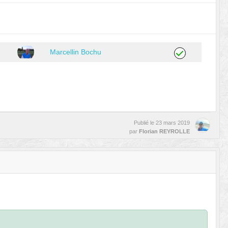
Marcellin Bochu
Publié le
23 mars 2019
par
Florian REYROLLE