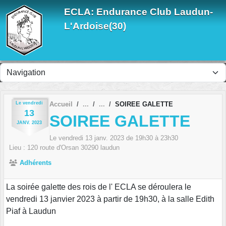
Panneau de gestion des cookies
ECLA: Endurance Club Laudun-
L'Ardoise(30)
Le
vendredi
Accueil
SOIREE GALETTE
13
SOIREE GALETTE
JANV.
2023
Le
vendredi
13
janv.
2023
de 19h30 à 23h30
Lieu :
120 route d'Orsan
30290
laudun
Adhérents
La soirée galette des rois de l' ECLA se déroulera le
vendredi 13 janvier 2023 à partir de 19h30, à la salle Edith
Piaf à Laudun