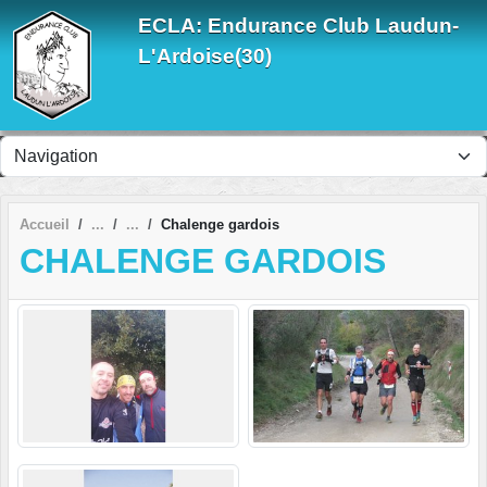
Panneau de gestion des cookies
ECLA: Endurance Club Laudun-
L'Ardoise(30)
Accueil
Chalenge gardois
CHALENGE GARDOIS