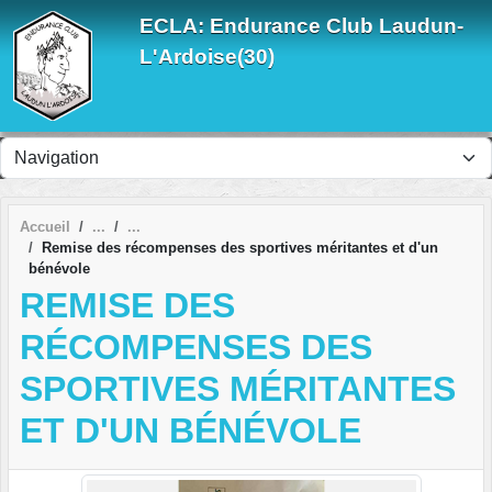
Panneau de gestion des cookies
ECLA: Endurance Club Laudun-
L'Ardoise(30)
Accueil
Remise des récompenses des sportives méritantes et d'un
bénévole
REMISE DES
RÉCOMPENSES DES
SPORTIVES MÉRITANTES
ET D'UN BÉNÉVOLE