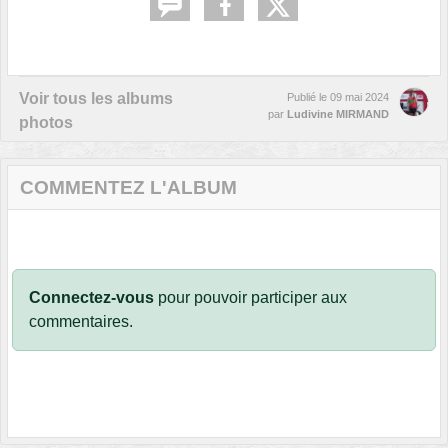
Voir tous les albums
Publié le
09 mai 2024
par
Ludivine MIRMAND
photos
COMMENTEZ L'ALBUM
Connectez-vous
pour pouvoir participer aux
commentaires.