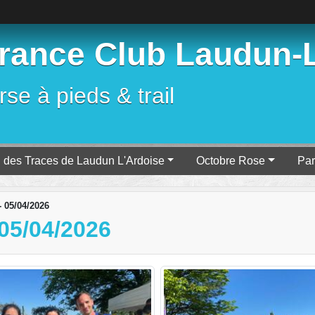
ance Club Laudun-L
se à pieds & trail
l des Traces de Laudun L'Ardoise
Octobre Rose
Par
- 05/04/2026
05/04/2026