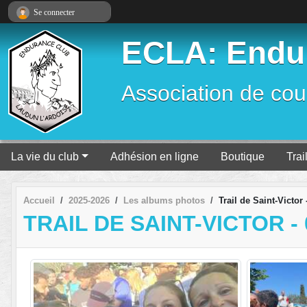
Panneau de gestion des cookies
Se connecter
ECLA: Endur
Association de cour
La vie du club
Adhésion en ligne
Boutique
Trai
Accueil
2025-2026
Les albums photos
Trail de Saint-Victor 
TRAIL DE SAINT-VICTOR - 