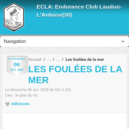
Panneau de gestion des cookies
ECLA: Endurance Club Laudun-
L'Ardoise(30)
Le
dimanche
Accueil
Les foulées de la mer
06
LES FOULÉES DE LA
OCT.
2019
MER
Le
dimanche
06
oct.
2019
de 11h à 12h
Lieu :
le grau du roi
Adhérents