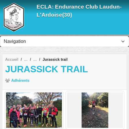
Panneau de gestion des cookies
ECLA: Endurance Club Laudun-
L'Ardoise(30)
Accueil
Jurassick trail
JURASSICK TRAIL
Adhérents