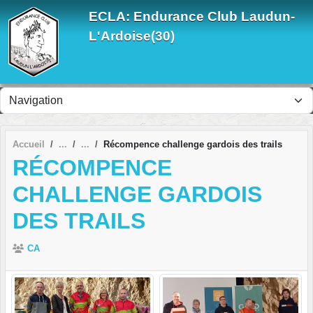
Panneau de gestion des cookies
ECLA: Endurance Club Laudun-
L'Ardoise(30)
Accueil
Récompence challenge gardois des trails
RÉCOMPENCE
CHALLENGE GARDOIS
DES TRAILS
CA