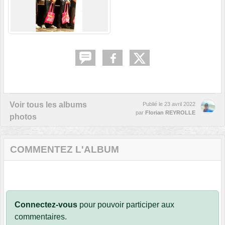
Voir tous les albums
Publié le
23 avril 2022
par
Florian REYROLLE
photos
COMMENTEZ L'ALBUM
Connectez-vous
pour pouvoir participer aux
commentaires.